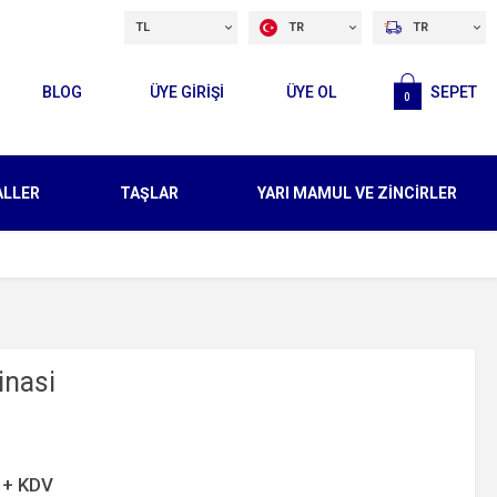
TL
TR
TR
BLOG
ÜYE GİRİŞİ
ÜYE OL
SEPET
0
ALLER
TAŞLAR
YARI MAMUL VE ZİNCİRLER
inasi
 + KDV