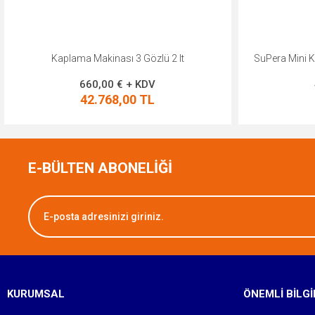
SuPera Mini Kaplama Makinası 3 Göz / 0.6 Lt
SuPera Mini
480,00 € + KDV
31.104,00 TL
E-BÜLTEN ABONELİĞİ
KURUMSAL
ÖNEMLI BILGI