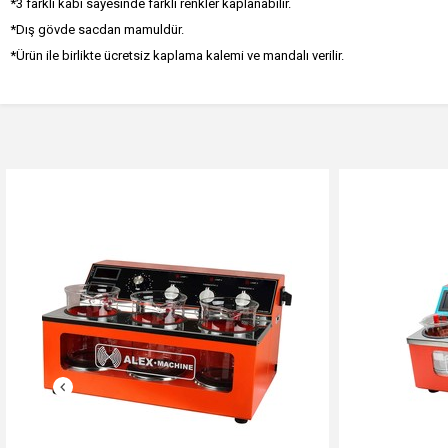
*3 farklı kabı sayesinde farklı renkler kaplanabilir.
*Dış gövde sacdan mamuldür.
*Ürün ile birlikte ücretsiz kaplama kalemi ve mandalı verilir.