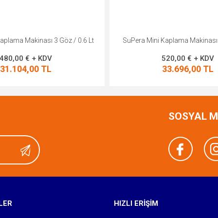
 Kaplama Makinası 3 Göz / 2 Lt
SuPera Plus Kaplama Makinası
520,00 € + KDV
1.500,00 € + KD
33.696,00 TL
97.200,00 TL
SOSYAL 
LER
HIZLI ERİŞİM