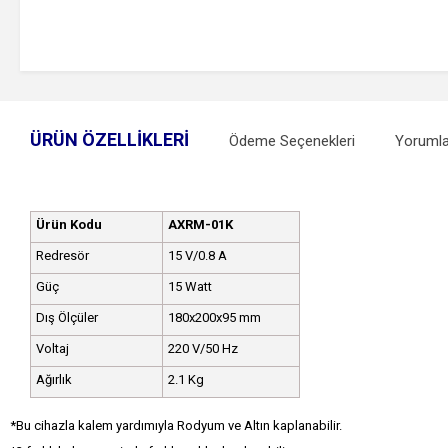
ÜRÜN ÖZELLIKLERI
Ödeme Seçenekleri
Yorumla
Ürün Kodu
AXRM-01K
Redresör
15 V/0.8 A
Güç
15 Watt
Dış Ölçüler
180x200x95 mm
Voltaj
220 V/50 Hz
Ağırlık
2.1 Kg
*Bu cihazla kalem yardımıyla Rodyum ve Altın kaplanabilir.