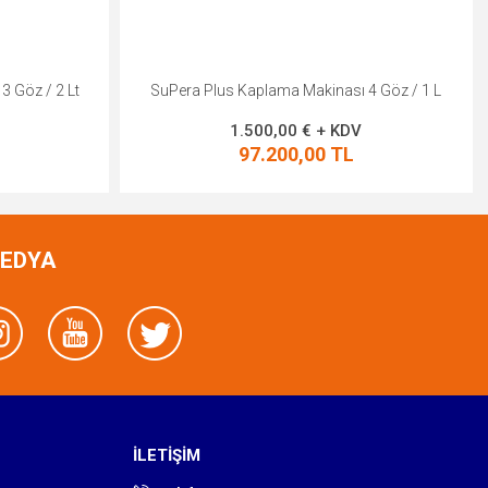
 4 Göz / 1 L
SuPera Plus Kaplama Makinası 4 Göz / 2 L
V
1.900,00 € + KDV
123.120,00 TL
MEDYA
İLETİŞİM