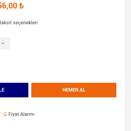
56,00
₺
aksit seçenekleri
LE
HEMEN AL
Fiyat Alarmı