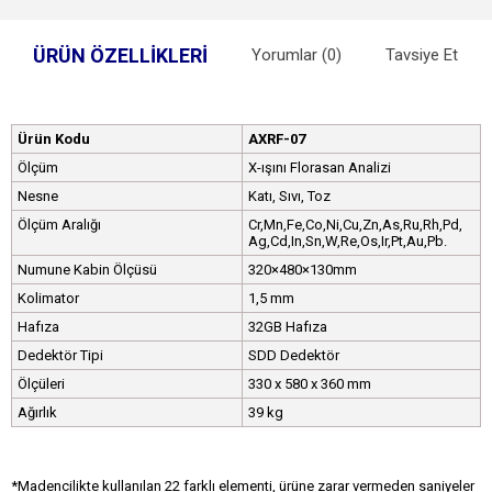
ÜRÜN ÖZELLIKLERI
Yorumlar (0)
Tavsiye Et
Ürün Kodu
AXRF-07
Ölçüm
X-ışını Florasan Analizi
Nesne
Katı, Sıvı, Toz
Ölçüm Aralığı
Cr,Mn,Fe,Co,Ni,Cu,Zn,As,Ru,Rh,Pd,
Ag,Cd,In,Sn,W,Re,Os,Ir,Pt,Au,Pb.
Numune Kabin Ölçüsü
320×480×130mm
Kolimator
1,5 mm
Hafıza
32GB Hafıza
Dedektör Tipi
SDD Dedektör
Ölçüleri
330 x 580 x 360 mm
Ağırlık
39 kg
*Madencilikte kullanılan 22 farklı elementi, ürüne zarar vermeden saniyeler