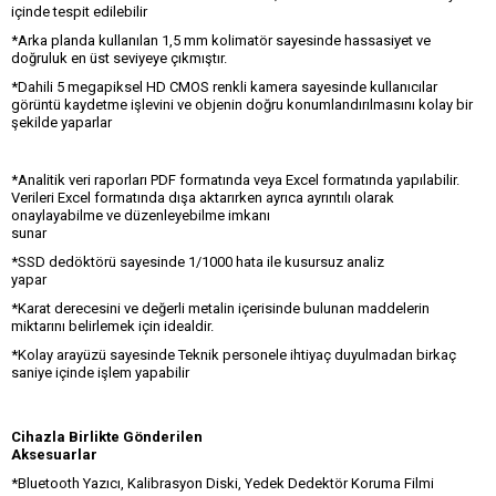
içinde tespit edilebilir
*Arka planda kullanılan 1,5 mm kolimatör sayesinde hassasiyet ve
doğruluk en üst seviyeye çıkmıştır.
*Dahili 5 megapiksel HD CMOS renkli kamera sayesinde kullanıcılar
görüntü kaydetme işlevini ve objenin doğru konumlandırılmasını kolay bir
şekilde yaparlar
*Analitik veri raporları PDF formatında veya Excel formatında yapılabilir.
Verileri Excel formatında dışa aktarırken ayrıca ayrıntılı olarak
onaylayabilme ve düzenleyebilme imkanı
sunar
*SSD dedöktörü sayesinde 1/1000 hata ile kusursuz analiz
yapar
*Karat derecesini ve değerli metalin içerisinde bulunan maddelerin
miktarını belirlemek için idealdir.
*Kolay arayüzü sayesinde Teknik personele ihtiyaç duyulmadan birkaç
saniye içinde işlem yapabilir
Cihazla Birlikte Gönderilen
Aksesuarlar
*Bluetooth Yazıcı, Kalibrasyon Diski, Yedek Dedektör Koruma Filmi