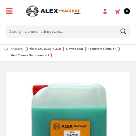
0
Anasayfa
KİMYASAL VE METALLER
Kimyasallar
Temizleme Ürünleri
Wish Yıkama Şampuanı 5 Lt