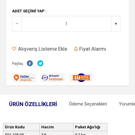
ADET SEÇIMI YAP :
Alışveriş Listeme Ekle
Fiyat Alarmı
Paylaş:
ÜRÜN ÖZELLIKLERI
Ödeme Seçenekleri
Yorumla
Ürün Kodu
Hacim
Paket Ağırlığı
501-105.05
5 lt
5,2 kg