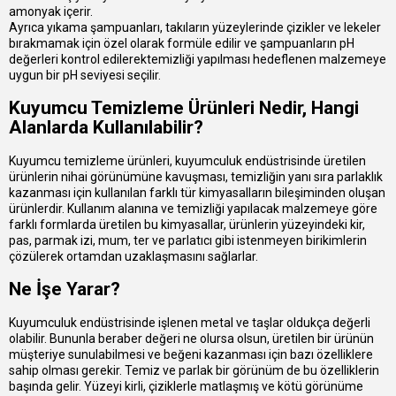
amonyak içerir.
Ayrıca yıkama şampuanları, takıların yüzeylerinde çizikler ve lekeler
bırakmamak için özel olarak formüle edilir ve şampuanların pH
değerleri kontrol edilerektemizliği yapılması hedeflenen malzemeye
uygun bir pH seviyesi seçilir.
Kuyumcu Temizleme Ürünleri Nedir, Hangi
Alanlarda Kullanılabilir?
Kuyumcu temizleme ürünleri, kuyumculuk endüstrisinde üretilen
ürünlerin nihai görünümüne kavuşması, temizliğin yanı sıra parlaklık
kazanması için kullanılan farklı tür kimyasalların bileşiminden oluşan
ürünlerdir. Kullanım alanına ve temizliği yapılacak malzemeye göre
farklı formlarda üretilen bu kimyasallar, ürünlerin yüzeyindeki kir,
pas, parmak izi, mum, ter ve parlatıcı gibi istenmeyen birikimlerin
çözülerek ortamdan uzaklaşmasını sağlarlar.
Ne İşe Yarar?
Kuyumculuk endüstrisinde işlenen metal ve taşlar oldukça değerli
olabilir. Bununla beraber değeri ne olursa olsun, üretilen bir ürünün
müşteriye sunulabilmesi ve beğeni kazanması için bazı özelliklere
sahip olması gerekir. Temiz ve parlak bir görünüm de bu özelliklerin
başında gelir. Yüzeyi kirli, çiziklerle matlaşmış ve kötü görünüme