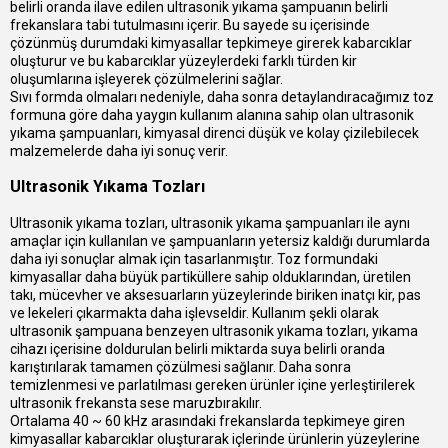
belirli oranda ilave edilen ultrasonik yıkama şampuanın belirli
frekanslara tabi tutulmasını içerir. Bu sayede su içerisinde
çözünmüş durumdaki kimyasallar tepkimeye girerek kabarcıklar
oluşturur ve bu kabarcıklar yüzeylerdeki farklı türden kir
oluşumlarına işleyerek çözülmelerini sağlar.
Sıvı formda olmaları nedeniyle, daha sonra detaylandıracağımız toz
formuna göre daha yaygın kullanım alanına sahip olan ultrasonik
yıkama şampuanları, kimyasal direnci düşük ve kolay çizilebilecek
malzemelerde daha iyi sonuç verir.
Ultrasonik Yıkama Tozları
Ultrasonik yıkama tozları, ultrasonik yıkama şampuanları ile aynı
amaçlar için kullanılan ve şampuanların yetersiz kaldığı durumlarda
daha iyi sonuçlar almak için tasarlanmıştır. Toz formundaki
kimyasallar daha büyük partiküllere sahip olduklarından, üretilen
takı, mücevher ve aksesuarların yüzeylerinde biriken inatçı kir, pas
ve lekeleri çıkarmakta daha işlevseldir. Kullanım şekli olarak
ultrasonik şampuana benzeyen ultrasonik yıkama tozları, yıkama
cihazı içerisine doldurulan belirli miktarda suya belirli oranda
karıştırılarak tamamen çözülmesi sağlanır. Daha sonra
temizlenmesi ve parlatılması gereken ürünler içine yerleştirilerek
ultrasonik frekansta sese maruzbırakılır.
Ortalama 40 ~ 60 kHz arasındaki frekanslarda tepkimeye giren
kimyasallar kabarcıklar oluşturarak içlerinde ürünlerin yüzeylerine