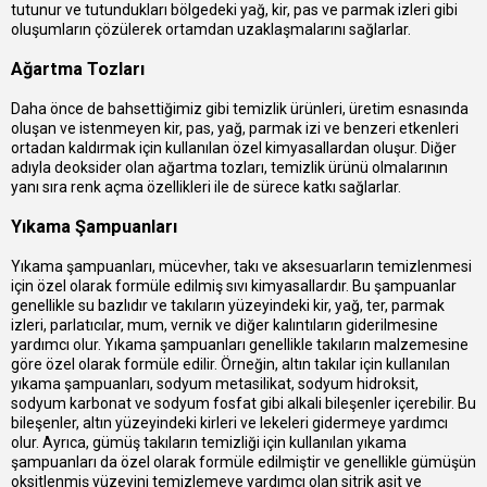
tutunur ve tutundukları bölgedeki yağ, kir, pas ve parmak izleri gibi
oluşumların çözülerek ortamdan uzaklaşmalarını sağlarlar.
Ağartma Tozları
Daha önce de bahsettiğimiz gibi temizlik ürünleri, üretim esnasında
oluşan ve istenmeyen kir, pas, yağ, parmak izi ve benzeri etkenleri
ortadan kaldırmak için kullanılan özel kimyasallardan oluşur. Diğer
adıyla deoksider olan ağartma tozları, temizlik ürünü olmalarının
yanı sıra renk açma özellikleri ile de sürece katkı sağlarlar.
Yıkama Şampuanları
Yıkama şampuanları, mücevher, takı ve aksesuarların temizlenmesi
için özel olarak formüle edilmiş sıvı kimyasallardır. Bu şampuanlar
genellikle su bazlıdır ve takıların yüzeyindeki kir, yağ, ter, parmak
izleri, parlatıcılar, mum, vernik ve diğer kalıntıların giderilmesine
yardımcı olur. Yıkama şampuanları genellikle takıların malzemesine
göre özel olarak formüle edilir. Örneğin, altın takılar için kullanılan
yıkama şampuanları, sodyum metasilikat, sodyum hidroksit,
sodyum karbonat ve sodyum fosfat gibi alkali bileşenler içerebilir. Bu
bileşenler, altın yüzeyindeki kirleri ve lekeleri gidermeye yardımcı
olur. Ayrıca, gümüş takıların temizliği için kullanılan yıkama
şampuanları da özel olarak formüle edilmiştir ve genellikle gümüşün
oksitlenmiş yüzeyini temizlemeye yardımcı olan sitrik asit ve