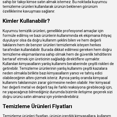
sahip bir takıyı kimse satın almak istemez. Bu noktada kuyumcu
temizleme ürünleri kullanılarak ürünün beklenen görünüm
özelliklerine kavuşması sağlanır.
Kimler Kullanabilir?
Kuyumcu temizlik ürünleri, genellikle profesyonel amaçlar için
formüle edilmiş ve bazı ürünlerin kullanımında ek ekipmana ihtiyaç
duyuluyor olsa da doğru kullanım şeklini bilen ve hem değerli
takılarını hem de benzer ürünleri temizlemek isteyen herkes
tarafından kullanılabilir. Burada dikkat edilmesi gereken hem doğru
temizleme ekipmanlarına sahip olmak hem de güvenlik tehditlerini
bertaraf etmek için üreticinin sağladığı direktiflere uymaktır.
Kullanılan kimyasalların yanlış kullanımı beraberinde çeşitli riskleri de
getirebilir. Temizleme ürünlerinin yanlış kullanımı çeşitli kazalara
neden olmakla birlikte bazı kimyasalların yanıcı ve tahriş edici
olabileceğinin altını çizmek isteriz. Ayrıca yanlış oranda kimyasal
kullanımı takılarınızın zarar görmesine neden olabilir. Her kimyasal
her değerli metal ve değerli taş ile farklı reaksiyona girebileceği için,
ne yapacağınızı bilmediğiniz durumda bizimle iletişime geçerek sizi
doğru ürünü satın almanız için yönlendirebiliriz.
Temizleme Ürünleri Fiyatları
Temizleme ürünleri fiyatları, ürünün içerdiği kimyasallara, kullanım