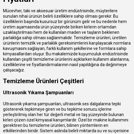
Mücevher, takı ve aksesuar üretim endüstrisinde, müşterilere
sunulan nihai ürünün belirli özelliklere sahip olması gerekir. Bu
özelliklerin başında kusursuz bir görünüm gelir ve bu nedenle hem
üretim aşamasında ürün yüzeyinde biriken kirlerin ortamdan
uzaklaştırılması hem de kullanılan maden ve taşların beklenen
parlaklığa sahip olması sağlanmalıdır. Temizleme ürünleri, üretilen
ürünlerin temizlik ve parlaklık gereksinimlerini karşılayacak normlara
kavuşmasını sağlayan, farklı kullanım şekillerine ve formlara sahip
kimyasallardan oluşur. Bu makalemizde kuyumculuk endüstrisinde
kullanılan çeşitli temizleme ürünlerini açıklarken kullanım alanlarına,
özelliklerine ve fiyatlandırmalarının nasıl yapıldığına da değinmeye
çalışacağız.
Temizleme Ürünleri Çeşitleri
Ultrasonik Yıkama Şampuanları
Ultrasonik yıkama şampuanları, ultrasonik ses dalgalarına tepki
göstererek tepkimeye giren ve bu tepkime sonucu içlerine
yerleştirilmiş olan her tür değerli metal ve taş yüzeyinde bulunan
kirleri çözen özel kimyasal karışımlardır. Özel bir makine kullanımını
gerektiren bu temizleme ürünleri, bilinen yöntemlerin en
etkililerinden biridir. Sistem aslında belirli miktarda su ve su içerisine