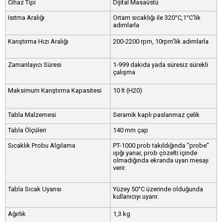
Cihaz Tipi
Dijital Masaüstü
Isıtma Aralığı
Ortam sıcaklığı ile 320°C,1°C'lik
adımlarla
Karıştırma Hızı Aralığı
200-2200 rpm, 10rpm'lik adımlarla
Zamanlayıcı Süresi
1-999 dakida yada süresiz sürekli
çalışma
Maksimum Karıştırma Kapasitesi
10 lt (H20)
Tabla Malzemesi
Seramik kaplı paslanmaz çelik
Tabla Ölçüleri
140 mm çap
Sıcaklık Probu Algılama
PT-1000 prob takıldığında "probe"
ışığı yanar, prob çözelti içinde
olmadığında ekranda uyarı mesajı
verir.
Tabla Sıcak Uyarısı
Yüzey 50°C üzerinde olduğunda
kullanıcıyı uyarır.
Ağırlık
1,3 kg