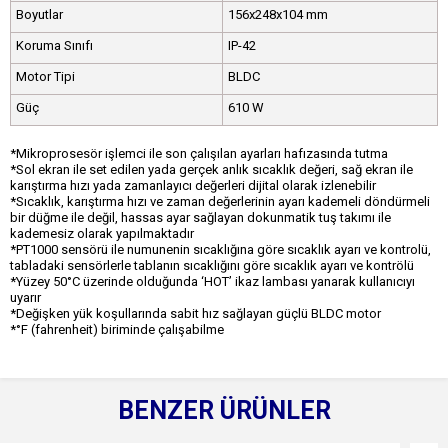
Boyutlar
156x248x104 mm
Koruma Sınıfı
IP-42
Motor Tipi
BLDC
Güç
610 W
*Mikroprosesör işlemci ile son çalışılan ayarları hafızasında tutma
*Sol ekran ile set edilen yada gerçek anlık sıcaklık değeri, sağ ekran ile
karıştırma hızı yada zamanlayıcı değerleri dijital olarak izlenebilir
*Sıcaklık, karıştırma hızı ve zaman değerlerinin ayarı kademeli döndürmeli
bir düğme ile değil, hassas ayar sağlayan dokunmatik tuş takımı ile
kademesiz olarak yapılmaktadır
*PT1000 sensörü ile numunenin sıcaklığına göre sıcaklık ayarı ve kontrolü,
tabladaki sensörlerle tablanın sıcaklığını göre sıcaklık ayarı ve kontrölü
*Yüzey 50°C üzerinde olduğunda ‘HOT’ ikaz lambası yanarak kullanıcıyı
uyarır
*Değişken yük koşullarında sabit hız sağlayan güçlü BLDC motor
*°F (fahrenheit) biriminde çalışabilme
BENZER ÜRÜNLER