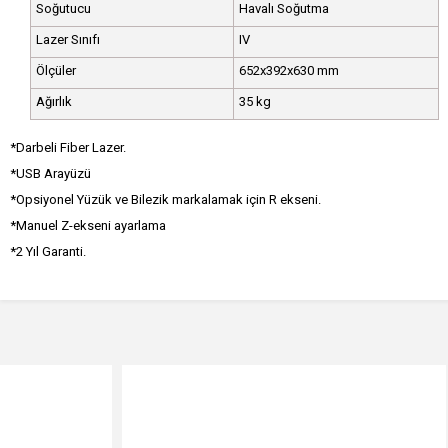
Soğutucu
Havalı Soğutma
Lazer Sınıfı
IV
Ölçüler
652x392x630 mm
Ağırlık
35 kg
*Darbeli Fiber Lazer.
*USB Arayüzü
*Opsiyonel Yüzük ve Bilezik markalamak için R ekseni.
*Manuel Z-ekseni ayarlama
*2 Yıl Garanti.