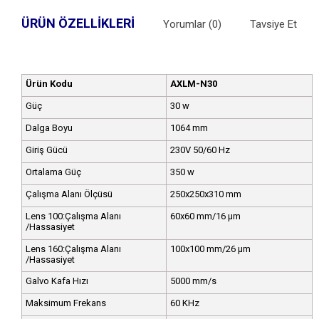
ÜRÜN ÖZELLIKLERI
Yorumlar (0)
Tavsiye Et
Ürün Kodu
AXLM-N30
Güç
30 w
Dalga Boyu
1064 mm
Giriş Gücü
230V 50/60 Hz
Ortalama Güç
350 w
Çalışma Alanı Ölçüsü
250x250x310 mm
Lens 100:Çalışma Alanı
60x60 mm/16 µm
/Hassasiyet
Lens 160:Çalışma Alanı
100x100 mm/26 µm
/Hassasiyet
Galvo Kafa Hızı
5000 mm/s
Maksimum Frekans
60 KHz