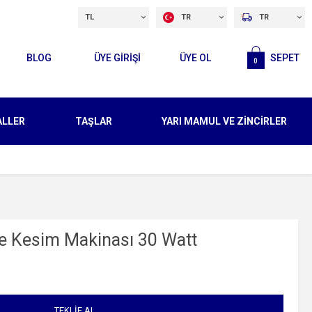
TL
TR
TR
BLOG
ÜYE GİRİŞİ
ÜYE OL
SEPET
0
ALLER
TAŞLAR
YARI MAMUL VE ZİNCİRLER
ve Kesim Makinası 30 Watt
TEKLIF AL