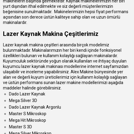
makinelerin başında gelmektedir. Kaynak makinelerimizin her biri
yurt dışından ithal edilmekte ve siz değerli müşterilerimizin
beğenisine sunulmaktadır. Makinelerimizin hepsi fiyat performans
açısından son derece üstün kaliteye sahip olan ve uzun ömürlü
makinalardır.
Lazer Kaynak Makina Çeşitlerimiz
Lazer kaynak makina çeşitleri arasında birçok modelimiz
bulunmaktadır. Makinalarımızın her biri kendi içinde fonksiyonel
özellikleri bulunan ve kullanım kolaylığı sağlayan makinalardır.
Kuyumculuk sektöründe yoğun olarak kullanılan ve ihtiyaç duyulan
kuyumcu lazer kaynak makinası modellerine internet sayfamızdan
ulaşabilir ve inceleme yapabilirsiniz. Alex Makine bünyesinde yer
alan ve değerli kuyum üreticilerimiz için kullanım kolaylığı sağlayan
ve üstün performans sunan lazer makine modellerimizi aşağıda
maddeler halinde görebilirsiniz.
Dado Lazer Kaynak
Mega Silver 3D
Dado Lazer Kaynak Argonlu
Master S Mikroskop
Mega Hit Mikroskop
Master S 3D
Mega Silver Mikroskop