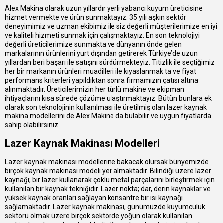
Alex Makina olarak uzun yıllardır yerli yabancı kuyum üreticisine
hizmet vermekte ve ürün sunmaktayız. 35 yılı aşkın sektör
deneyimimiz ve uzman ekibimiz ile siz değerli müşterilerimize en iyi
ve kaliteli hizmeti sunmak için çalışmaktayız. En son teknolojiyi
değerli üreticilerimize sunmakta ve dünyanın önde gelen
markalarının ürünlerini yurt dışından getirerek Türkiye’de uzun
yıllardan beri başarı ile satışını sürdürmekteyiz. Titizlik ile seçtiğimiz
her bir markanın ürünleri muadilleri ile kıyaslanmak ta ve fiyat
performans kriterleri yapıldıktan sonra firmamızın çatısı altına
alınmaktadır. Üreticilerimizin her türlü makine ve ekipman
ihtiyaçlarını kısa sürede çözüme ulaştırmaktayız. Bütün bunlara ek
olarak son teknolojinin kullanılması ile üretilmiş olan lazer kaynak
makina modellerini de Alex Makine da bulabilir ve uygun fiyatlarda
sahip olabilirsiniz.
Lazer Kaynak Makinası Modelleri
Lazer kaynak makinası modellerine bakacak olursak bünyemizde
birçok kaynak makinası modeli yer almaktadır. Bilindiği üzere lazer
kaynağı; bir lazer kullanarak çoklu metal parçalarını birleştirmek için
kullanılan bir kaynak tekniğidir. Lazer nokta; dar, derin kaynaklar ve
yüksek kaynak oranları sağlayan konsantre bir ısı kaynağı
sağlamaktadır. Lazer kaynak makinası, günümüzde kuyumculuk
sektörü olmak üzere birçok sektörde yoğun olarak kullanılan