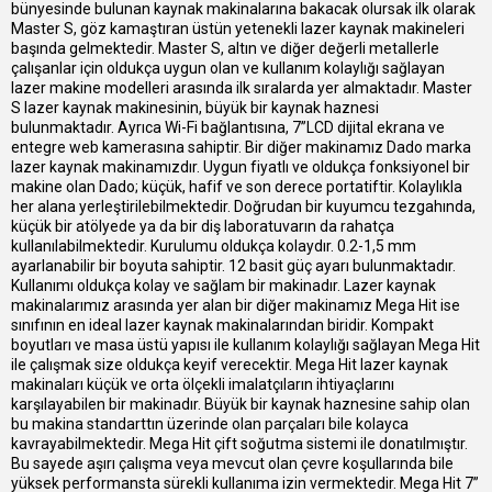
bünyesinde bulunan kaynak makinalarına bakacak olursak ilk olarak
Master S, göz kamaştıran üstün yetenekli lazer kaynak makineleri
başında gelmektedir. Master S, altın ve diğer değerli metallerle
çalışanlar için oldukça uygun olan ve kullanım kolaylığı sağlayan
lazer makine modelleri arasında ilk sıralarda yer almaktadır. Master
S lazer kaynak makinesinin, büyük bir kaynak haznesi
bulunmaktadır. Ayrıca Wi-Fi bağlantısına, 7”LCD dijital ekrana ve
entegre web kamerasına sahiptir. Bir diğer makinamız Dado marka
lazer kaynak makinamızdır. Uygun fiyatlı ve oldukça fonksiyonel bir
makine olan Dado; küçük, hafif ve son derece portatiftir. Kolaylıkla
her alana yerleştirilebilmektedir. Doğrudan bir kuyumcu tezgahında,
küçük bir atölyede ya da bir diş laboratuvarın da rahatça
kullanılabilmektedir. Kurulumu oldukça kolaydır. 0.2-1,5 mm
ayarlanabilir bir boyuta sahiptir. 12 basit güç ayarı bulunmaktadır.
Kullanımı oldukça kolay ve sağlam bir makinadır. Lazer kaynak
makinalarımız arasında yer alan bir diğer makinamız Mega Hit ise
sınıfının en ideal lazer kaynak makinalarından biridir. Kompakt
boyutları ve masa üstü yapısı ile kullanım kolaylığı sağlayan Mega Hit
ile çalışmak size oldukça keyif verecektir. Mega Hit lazer kaynak
makinaları küçük ve orta ölçekli imalatçıların ihtiyaçlarını
karşılayabilen bir makinadır. Büyük bir kaynak haznesine sahip olan
bu makina standarttın üzerinde olan parçaları bile kolayca
kavrayabilmektedir. Mega Hit çift soğutma sistemi ile donatılmıştır.
Bu sayede aşırı çalışma veya mevcut olan çevre koşullarında bile
yüksek performansta sürekli kullanıma izin vermektedir. Mega Hit 7”