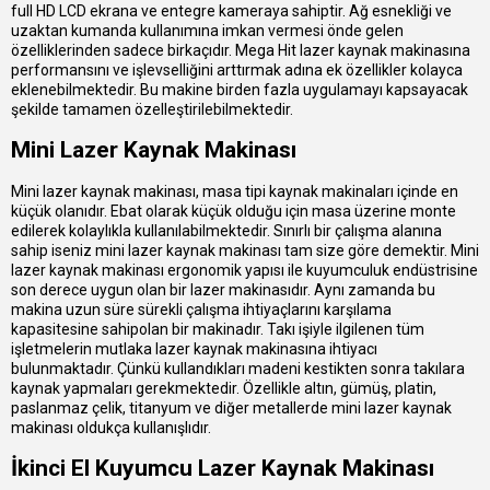
full HD LCD ekrana ve entegre kameraya sahiptir. Ağ esnekliği ve
uzaktan kumanda kullanımına imkan vermesi önde gelen
özelliklerinden sadece birkaçıdır. Mega Hit lazer kaynak makinasına
performansını ve işlevselliğini arttırmak adına ek özellikler kolayca
eklenebilmektedir. Bu makine birden fazla uygulamayı kapsayacak
şekilde tamamen özelleştirilebilmektedir.
Mini Lazer Kaynak Makinası
Mini lazer kaynak makinası, masa tipi kaynak makinaları içinde en
küçük olanıdır. Ebat olarak küçük olduğu için masa üzerine monte
edilerek kolaylıkla kullanılabilmektedir. Sınırlı bir çalışma alanına
sahip iseniz mini lazer kaynak makinası tam size göre demektir. Mini
lazer kaynak makinası ergonomik yapısı ile kuyumculuk endüstrisine
son derece uygun olan bir lazer makinasıdır. Aynı zamanda bu
makina uzun süre sürekli çalışma ihtiyaçlarını karşılama
kapasitesine sahipolan bir makinadır. Takı işiyle ilgilenen tüm
işletmelerin mutlaka lazer kaynak makinasına ihtiyacı
bulunmaktadır. Çünkü kullandıkları madeni kestikten sonra takılara
kaynak yapmaları gerekmektedir. Özellikle altın, gümüş, platin,
paslanmaz çelik, titanyum ve diğer metallerde mini lazer kaynak
makinası oldukça kullanışlıdır.
İkinci El Kuyumcu Lazer Kaynak Makinası