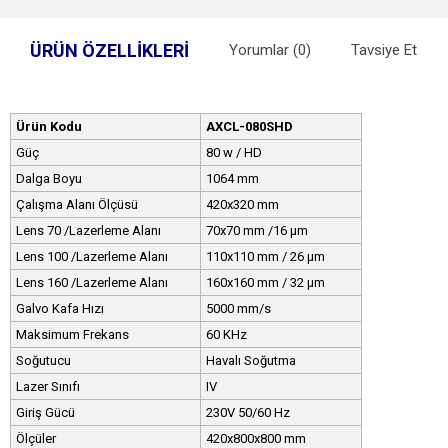
ÜRÜN ÖZELLIKLERI
Yorumlar (0)
Tavsiye Et
Ürün Kodu
AXCL-080SHD
Güç
80 w / HD
Dalga Boyu
1064 mm
Çalışma Alanı Ölçüsü
420x320 mm
Lens 70 /Lazerleme Alanı
70x70 mm /16 µm
Lens 100 /Lazerleme Alanı
110x110 mm / 26 µm
Lens 160 /Lazerleme Alanı
160x160 mm / 32 µm
Galvo Kafa Hızı
5000 mm/s
Maksimum Frekans
60 KHz
Soğutucu
Havalı Soğutma
Lazer Sınıfı
IV
Giriş Gücü
230V 50/60 Hz
Ölçüler
420x800x800 mm