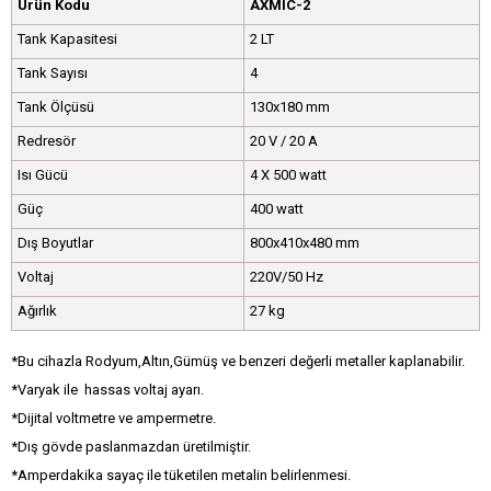
Ürün Kodu
AXMIC-2
Tank Kapasitesi
2 LT
Tank Sayısı
4
Tank Ölçüsü
130x180 mm
Redresör
20 V / 20 A
Isı Gücü
4 X 500 watt
Güç
400 watt
Dış Boyutlar
800x410x480 mm
Voltaj
220V/50 Hz
Ağırlık
27 kg
*Bu cihazla Rodyum,Altın,Gümüş ve benzeri değerli metaller kaplanabilir.
*Varyak ile hassas voltaj ayarı.
*Dijital voltmetre ve ampermetre.
*Dış gövde paslanmazdan üretilmiştir.
*Amperdakika sayaç ile tüketilen metalin belirlenmesi.