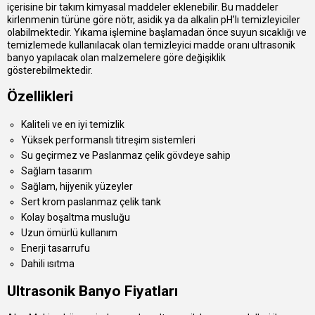
içerisine bir takım kimyasal maddeler eklenebilir. Bu maddeler
kirlenmenin türüne göre nötr, asidik ya da alkalin pH’lı temizleyiciler
olabilmektedir. Yıkama işlemine başlamadan önce suyun sıcaklığı ve
temizlemede kullanılacak olan temizleyici madde oranı ultrasonik
banyo yapılacak olan malzemelere göre değişiklik
gösterebilmektedir.
Özellikleri
Kaliteli ve en iyi temizlik
Yüksek performanslı titreşim sistemleri
Su geçirmez ve Paslanmaz çelik gövdeye sahip
Sağlam tasarım
Sağlam, hijyenik yüzeyler
Sert krom paslanmaz çelik tank
Kolay boşaltma musluğu
Uzun ömürlü kullanım
Enerji tasarrufu
Dahili ısıtma
Ultrasonik Banyo Fiyatları