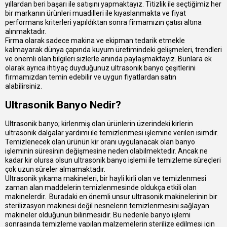
yıllardan beri başarı ile satışını yapmaktayız. Titizlik ile seçtiğimiz her
bir markanın ürünleri muadilleri ile kıyaslanmakta ve fiyat
performans kriterleri yapıldıktan sonra firmamızın çatısı altına
alınmaktadır.
Firma olarak sadece makina ve ekipman tedarik etmekle
kalmayarak dünya çapında kuyum üretimindeki gelişmeleri, trendleri
ve önemli olan bilgileri sizlerle anında paylaşmaktayız. Bunlara ek
olarak ayrıca ihtiyaç duyduğunuz ultrasonik banyo çeşitlerini
firmamızdan temin edebilir ve uygun fiyatlardan satın
alabilirsiniz.
Ultrasonik Banyo Nedir?
Ultrasonik banyo; kirlenmiş olan ürünlerin üzerindeki kirlerin
ultrasonik dalgalar yardımı ile temizlenmesi işlemine verilen isimdir.
Temizlenecek olan ürünün kir oranı uygulanacak olan banyo
işleminin süresinin değişmesine neden olabilmektedir. Ancak ne
kadar kir olursa olsun ultrasonik banyo işlemi ile temizleme süreçleri
çok uzun süreler almamaktadır.
Ultrasonik yıkama makineleri, bir hayli kirli olan ve temizlenmesi
zaman alan maddelerin temizlenmesinde oldukça etkili olan
makinelerdir. Buradaki en önemli unsur ultrasonik makinelerinin bir
sterilizasyon makinesi değil nesnelerin temizlenmesini sağlayan
makineler olduğunun bilinmesidir. Bu nedenle banyo işlemi
sonrasında temizleme yapılan malzemelerin sterilize edilmesi için