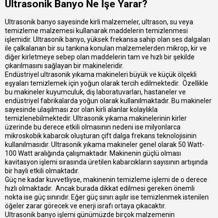
Ultrasonik Banyo Ne İşe Yarar?
Ultrasonik banyo sayesinde kirli malzemeler, ultrason, su veya
temizleme malzemesi kullanarak maddelerin temizlenmesi
işlemidir. Ultrasonik banyo, yüksek frekansa sahip olan ses dalgaları
ile çalkalanan bir su tankına konulan malzemelerden mikrop, kir ve
diğer kirletmeye sebep olan maddelerin tam ve hızlı bir şekilde
çıkarılmasını sağlayan bir makineleridir.
Endüstriyel ultrasonik yıkama makineleri büyük ve küçük ölçekli
eşyaları temizlemek için yoğun olarak tercih edilmektedir. Özellikle
bu makineler kuyumculuk, diş laboratuvarları, hastaneler ve
endüstriyel fabrikalarda yoğun olarak kullanılmaktadır. Bu makineler
sayesinde ulaşılması zor olan kirli alanlar kolaylıkla
temizlenebilmektedir. Ultrasonik yıkama makinelerinin kirler
üzerinde bu derece etkili olmasının nedeni ise milyonlarca
mikroskobik kabarcık oluşturan çift dalga frekans teknolojisinin
kullanılmasıdır. Ultrasonik yıkama makineler genel olarak 50 Watt-
100 Watt aralığında çalışmaktadır. Makinenin güçlü olması
kavitasyon işlemi sırasında üretilen kabarcıkların sayısının artışında
bir hayli etkili olmaktadır.
Güç ne kadar kuvvetliyse, makinenin temizleme işlemi de o derece
hızlı olmaktadır. Ancak burada dikkat edilmesi gereken önemli
nokta ise güç sınırıdır. Eğer güç sınırı aşılır ise temizlenmek istenilen
öğeler zarar görecek ve enerji israfı ortaya çıkacaktır.
Ultrasonik banyo işlemi günümüzde birçok malzemenin