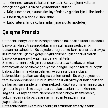
temizlenmesi amacı ile kullanılmaktadır. Banyo işlemi kullanım
amaçlarına göre 3 sınıfa ayrılmaktadır. Bunlar;
Küçük nesneler, oyuncaklar, kıyafetler ve gıdalar için kullanılanlar
Endüsrtiyel alanda kullanılanlar
Laboratuvarlar da kullanılanlar (masa üstü modeller)
Çalışma Prensibi
Ultrasonik banyoların çalışma prensibine bakacak olursak ultrasonik
banyo tankları ultrasonik dalgaların yayılmasını sağlayan bir
donanıma sahiptirler. Bu sayede enerji banyo tankı içerisindeki sıvıya
iletilmektedir. İşlemin gerçekleştirilebilmesi için öncelikli olarak
banyo içerisine sıvı konulması gerekmektedir.
Sıvı ve enerjinin etkileşimi sonucunda ortaya kavitasyon çıkar.
Kavitasyon ise basınç ve genişleme döngüsü içinde mikro düzeyde
baloncukların meydana gelmesi ve sonrasında ise oluşan
baloncukların patlaması olayına verilen isimdir. Bu olay sayesinde
temizlenmek istenen ürünün üzerindeki kirli yüzeyler baloncukların
patlaması sayesinde temizlenmektedir. Kavitasyon işleminin ortaya
çıkması ile girintili ve ulaşılması zor olan alanların temizlenmesi
sağlanır. Bu sayede temizlenmek istenen birçok malzemenin,
sökülmeden ya da parçalara ayrılmadan temizlenmesi
yapılmaktadır.
Ultrasonik banyo işleminin etkinliğini arttırmak amacıyla tank